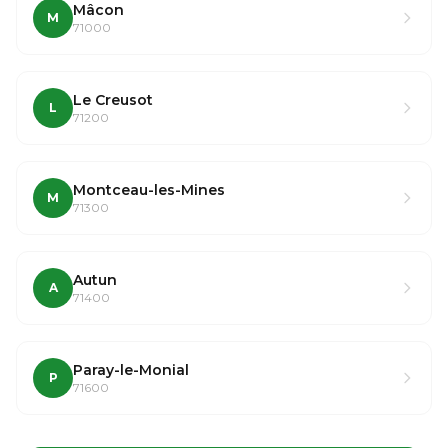
Mâcon
M
71000
Le Creusot
L
71200
Montceau-les-Mines
M
71300
Autun
A
71400
Paray-le-Monial
P
71600