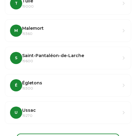
Tulle
T
19000
Malemort
M
19360
Saint-Pantaléon-de-Larche
S
19600
Égletons
É
19300
Ussac
U
19270