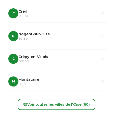
Creil
C
60100
Nogent-sur-Oise
N
60180
Crépy-en-Valois
C
60800
Montataire
M
60160
Voir toutes les villes de l'Oise (60)