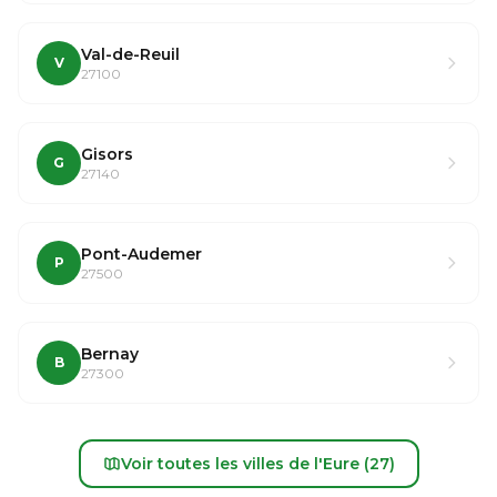
Val-de-Reuil
V
27100
Gisors
G
27140
Pont-Audemer
P
27500
Bernay
B
27300
Voir toutes les villes de l'Eure (27)