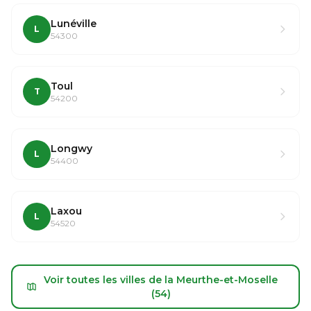
Lunéville
L
54300
Toul
T
54200
Longwy
L
54400
Laxou
L
54520
Voir toutes les villes de la Meurthe-et-Moselle
(54)