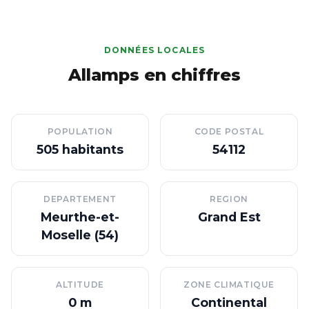
DONNÉES LOCALES
Allamps en chiffres
POPULATION
CODE POSTAL
505 habitants
54112
DEPARTEMENT
REGION
Meurthe-et-
Grand Est
Moselle (54)
ALTITUDE
ZONE CLIMATIQUE
0 m
Continental