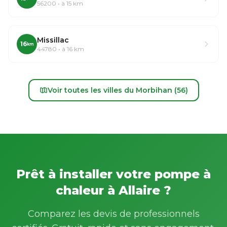
56200 • à 15 km
Missillac
16
km
44780 • à 16 km
Voir toutes les villes du Morbihan (56)
Prêt à installer votre pompe à
chaleur à Allaire ?
Comparez les devis de professionnels