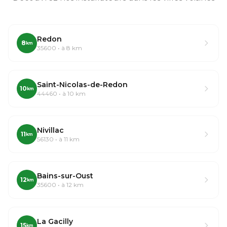
Redon
8
km
35600 • à 8 km
Saint-Nicolas-de-Redon
10
km
44460 • à 10 km
Nivillac
11
km
56130 • à 11 km
Bains-sur-Oust
12
km
35600 • à 12 km
La Gacilly
15
km