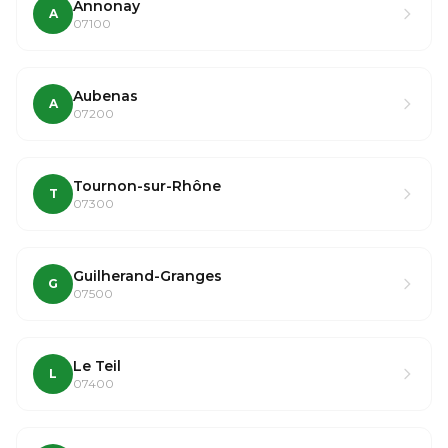
Annonay
A
07100
Aubenas
A
07200
Tournon-sur-Rhône
T
07300
Guilherand-Granges
G
07500
Le Teil
L
07400