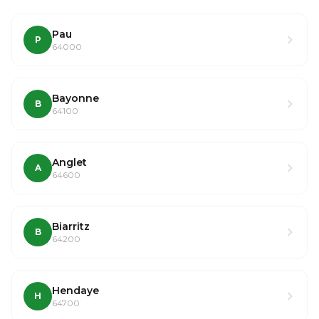
Pau
P
64000
Bayonne
B
64100
Anglet
A
64600
Biarritz
B
64200
Hendaye
H
64700