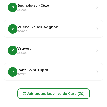
Bagnols-sur-Cèze
B
30200
Villeneuve-lès-Avignon
V
30400
Vauvert
V
30600
Pont-Saint-Esprit
P
30130
Voir toutes les villes du Gard (30)