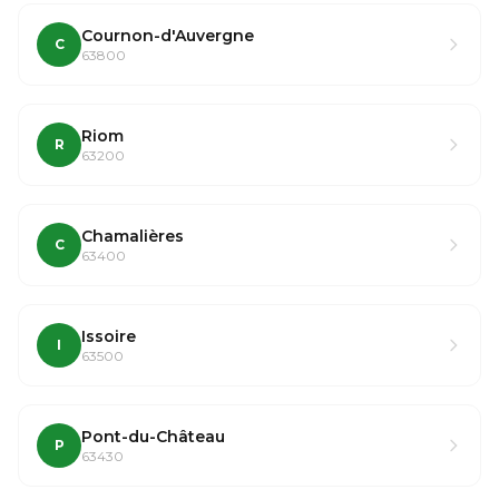
Cournon-d'Auvergne
C
63800
Riom
R
63200
Chamalières
C
63400
Issoire
I
63500
Pont-du-Château
P
63430