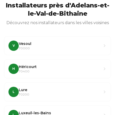
Installateurs près d'Adelans-et-
le-Val-de-Bithaine
Découvrez nos installateurs dans les villes voisines
Vesoul
V
70000
Héricourt
H
70400
Lure
L
70200
Luxeuil-les-Bains
L