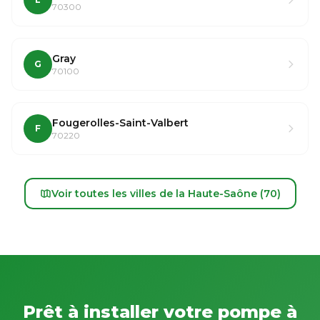
70300
Gray
G
70100
Fougerolles-Saint-Valbert
F
70220
Voir toutes les villes de la Haute-Saône (70)
Prêt à installer votre pompe à