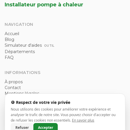
Installateur pompe à chaleur
NAVIGATION
Accueil
Blog
Simulateur d'aides
OUTIL
Départements
FAQ
INFORMATIONS
À propos
Contact
Mentions légales
Politique de confidentialité
🍪 Respect de votre vie privée
CGU
Nous utilisons des cookies pour améliorer votre expérience et
analyser le trafic de notre site. Vous pouvez choisir d'accepter ou
de refuser les cookies non essentiels.
En savoir plus
© 2026 Installateur pompe à chaleur. Tous droits réservés.
Refuser
Accepter