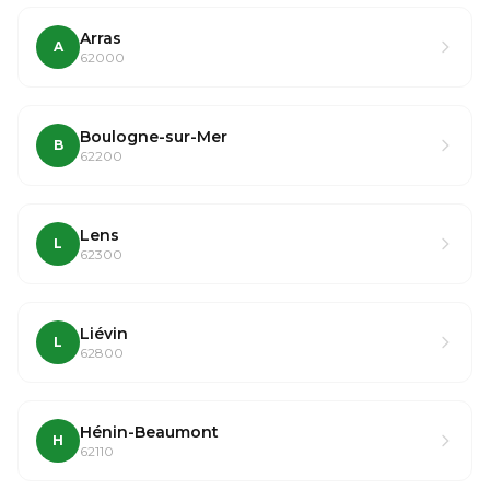
Arras
A
62000
Boulogne-sur-Mer
B
62200
Lens
L
62300
Liévin
L
62800
Hénin-Beaumont
H
62110