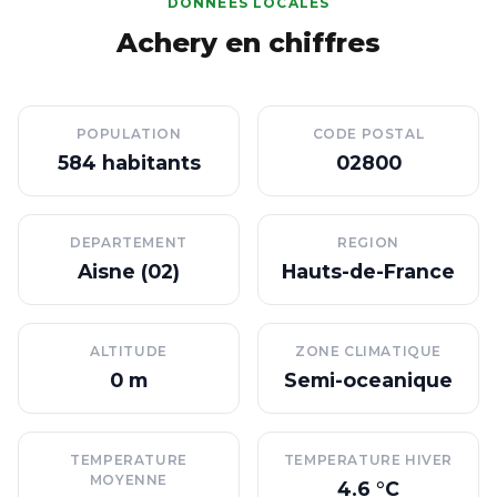
DONNÉES LOCALES
Achery en chiffres
POPULATION
CODE POSTAL
584 habitants
02800
DEPARTEMENT
REGION
Aisne (02)
Hauts-de-France
ALTITUDE
ZONE CLIMATIQUE
0 m
Semi-oceanique
TEMPERATURE
TEMPERATURE HIVER
MOYENNE
4.6 °C