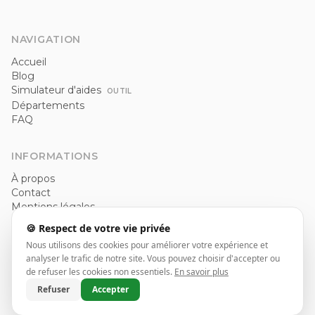
NAVIGATION
Accueil
Blog
Simulateur d'aides
OUTIL
Départements
FAQ
INFORMATIONS
À propos
Contact
Mentions légales
Politique de confidentialité
🍪 Respect de votre vie privée
CGU
Nous utilisons des cookies pour améliorer votre expérience et
analyser le trafic de notre site. Vous pouvez choisir d'accepter ou
de refuser les cookies non essentiels.
En savoir plus
© 2026 Installateur pompe à chaleur. Tous droits réservés.
Refuser
Accepter