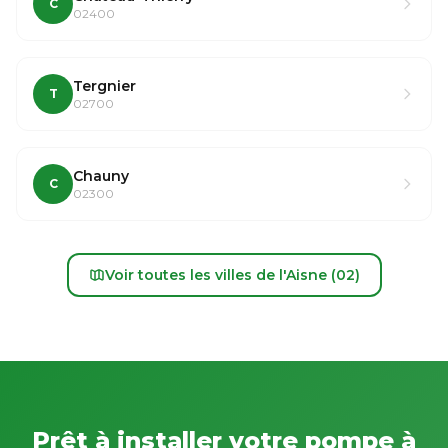
C
02400
Tergnier
T
02700
Chauny
C
02300
Voir toutes les villes de l'Aisne (02)
Prêt à installer votre pompe à