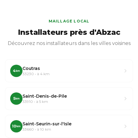
MAILLAGE LOCAL
Installateurs près d'Abzac
Découvrez nos installateurs dans les villes voisines
Coutras
4
km
33230 • à 4 km
Saint-Denis-de-Pile
5
km
33910 • à 5 km
Saint-Seurin-sur-l'Isle
10
km
33660 • à 10 km