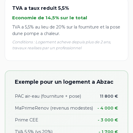
TVA a taux reduit 5,5%
Economie de 14,5% sur le total
TVA a 5,5% au lieu de 20% sur la fourniture et la pose
dune pompe a chaleur.
Conditions : Logement acheve depuis plus de 2 ans,
travaux realises par un professionnel
Exemple pour un logement a Abzac
PAC air-eau (fourniture + pose)
11 800 €
MaPrimeRenov (revenus modestes)
- 4 000 €
Prime CEE
- 3 000 €
TVA 5,5% (vs 20%)
- 1 700 €