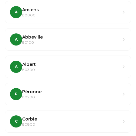
Amiens
A
80000
Abbeville
A
80100
Albert
A
80300
Péronne
P
80200
Corbie
C
80800