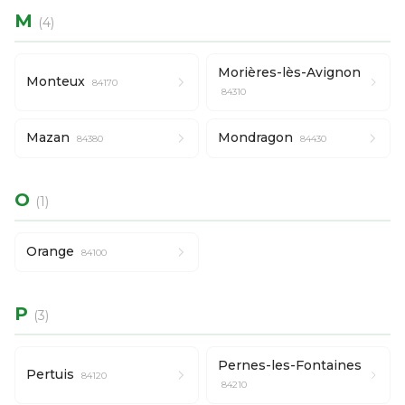
M
(4)
Morières-lès-Avignon
Monteux
84170
84310
Mazan
Mondragon
84380
84430
O
(1)
Orange
84100
P
(3)
Pernes-les-Fontaines
Pertuis
84120
84210