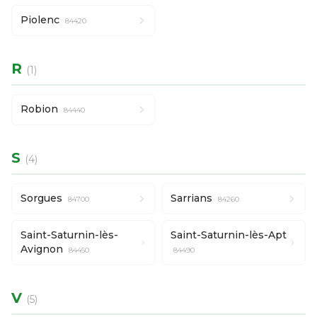
Piolenc
84420
R
(1)
Robion
84440
S
(4)
Sorgues
Sarrians
84700
84260
Saint-Saturnin-lès-
Saint-Saturnin-lès-Apt
Avignon
84450
84490
V
(5)