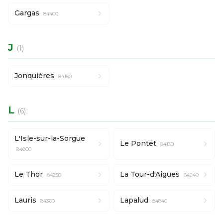
Gargas
84400
J
(1)
Jonquières
84150
L
(6)
L'Isle-sur-la-Sorgue
Le Pontet
84130
84800
Le Thor
La Tour-d'Aigues
84250
84240
Lauris
Lapalud
84360
84840