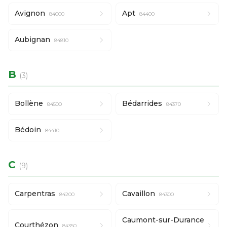
Avignon
Apt
84000
84400
Aubignan
84810
B
(3)
Bollène
Bédarrides
84500
84370
Bédoin
84410
C
(9)
Carpentras
Cavaillon
84200
84300
Caumont-sur-Durance
Courthézon
84350