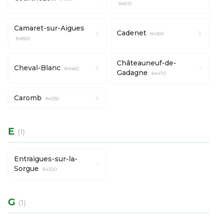
84510
Camaret-sur-Aigues
Cadenet
84160
84850
Châteauneuf-de-
Cheval-Blanc
84460
Gadagne
84470
Caromb
84330
E
(1)
Entraigues-sur-la-
Sorgue
84320
G
(1)