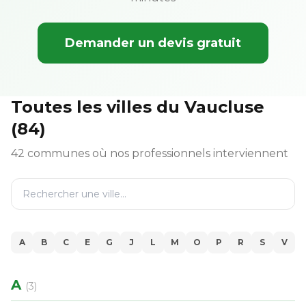
Demander un devis gratuit
Toutes les villes du Vaucluse
(84)
42 communes où nos professionnels interviennent
A
B
C
E
G
J
L
M
O
P
R
S
V
A
(3)