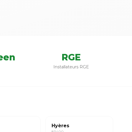
een
RGE
Installateurs RGE
Hyères
83400