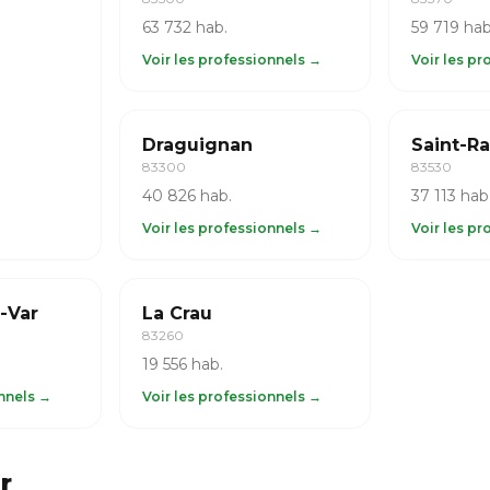
63 732 hab.
59 719 hab
Voir les professionnels →
Voir les p
Draguignan
Saint-R
83300
83530
40 826 hab.
37 113 hab
Voir les professionnels →
Voir les p
-Var
La Crau
83260
19 556 hab.
onnels →
Voir les professionnels →
r