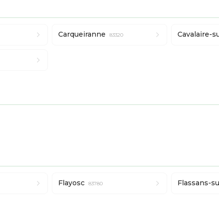
Carqueiranne
Cavalaire-s
83320
Flayosc
Flassans-su
83780