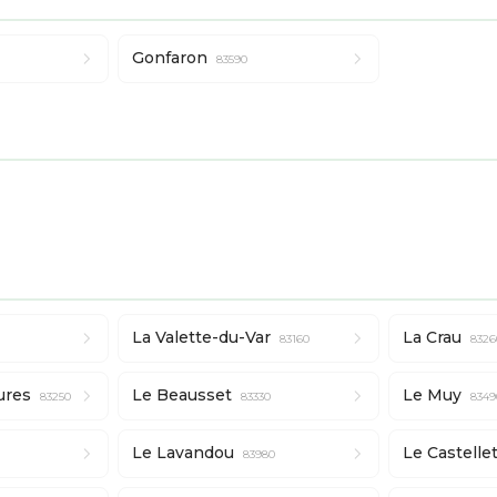
Gonfaron
83590
La Valette-du-Var
La Crau
83160
8326
ures
Le Beausset
Le Muy
83250
83330
8349
Le Lavandou
Le Castelle
83980