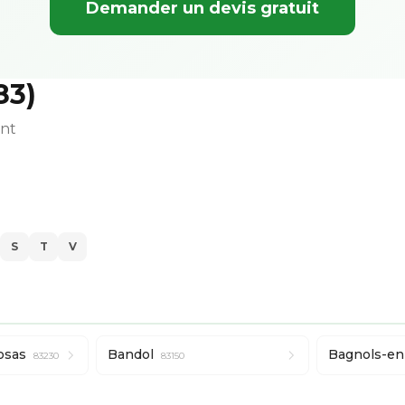
Demander un devis gratuit
83)
ent
S
T
V
osas
Bandol
Bagnols-en
83230
83150