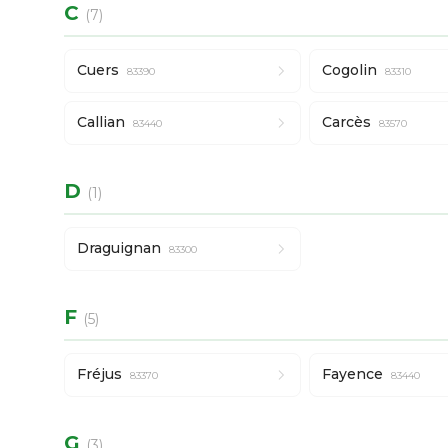
C
(7)
Cuers
Cogolin
83390
83310
Callian
Carcès
83440
83570
D
(1)
Draguignan
83300
F
(5)
Fréjus
Fayence
83370
83440
G
(3)