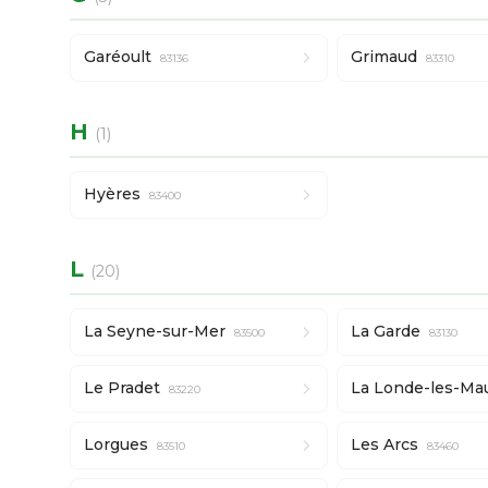
Garéoult
Grimaud
83136
83310
H
(1)
Hyères
83400
L
(20)
La Seyne-sur-Mer
La Garde
83500
83130
Le Pradet
La Londe-les-Ma
83220
Lorgues
Les Arcs
83510
83460