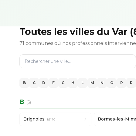
Toutes les villes du Var (
71 communes où nos professionnels intervienn
B
C
D
F
G
H
L
M
N
O
P
R
B
(5)
Brignoles
Bormes-les-Mim
83170