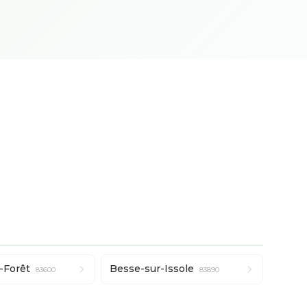
-Forêt
Besse-sur-Issole
83600
83890