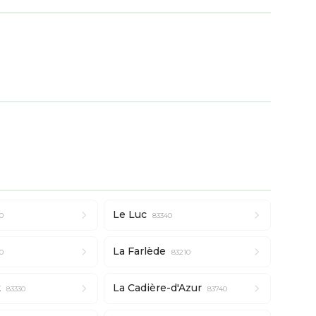
Le Luc
0
83340
La Farlède
0
83210
t
La Cadière-d'Azur
83330
83740