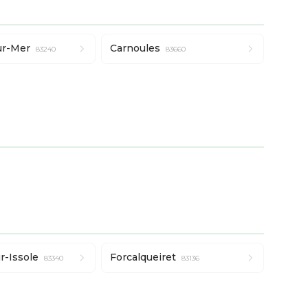
ur-Mer
Carnoules
83240
83660
r-Issole
Forcalqueiret
83340
83136