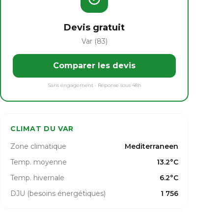
Devis gratuit
Var (83)
Comparer les devis
Sans engagement • Réponse sous 48h
CLIMAT DU VAR
Zone climatique
Mediterraneen
Temp. moyenne
13.2°C
Temp. hivernale
6.2°C
DJU (besoins énergétiques)
1 756