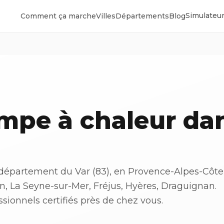
Simulateur
Comment ça marche
Villes
Départements
Blog
ompe à chaleur da
 département du Var (83), en Provence-Alpes-Côte
on, La Seyne-sur-Mer, Fréjus, Hyères, Draguignan.
ionnels certifiés près de chez vous.