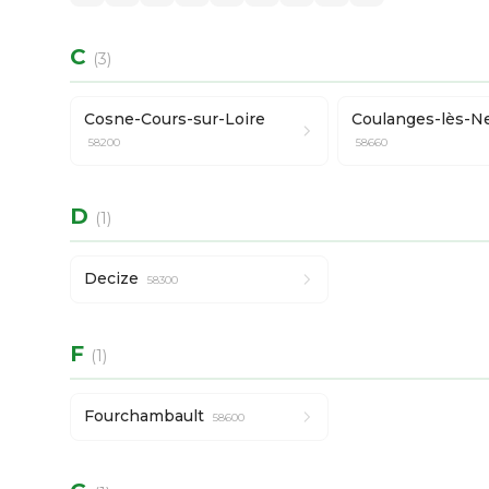
C
(3)
Cosne-Cours-sur-Loire
Coulanges-lès-N
58200
58660
D
(1)
Decize
58300
F
(1)
Fourchambault
58600