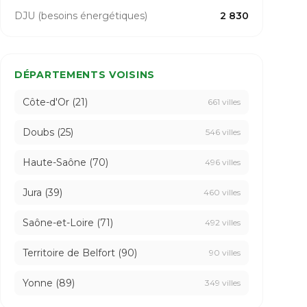
DJU (besoins énergétiques)
2 830
DÉPARTEMENTS VOISINS
Côte-d'Or (21)
661 villes
Doubs (25)
546 villes
Haute-Saône (70)
496 villes
Jura (39)
460 villes
Saône-et-Loire (71)
492 villes
Territoire de Belfort (90)
90 villes
Yonne (89)
349 villes