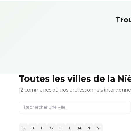
Trou
Toutes les villes de la Ni
12 communes où nos professionnels intervienn
C
D
F
G
I
L
M
N
V