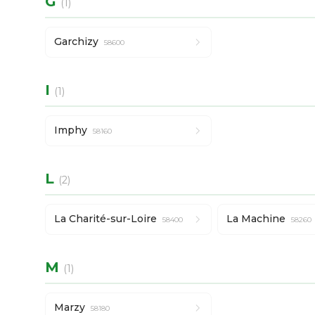
G
(1)
Garchizy
58600
I
(1)
Imphy
58160
L
(2)
La Charité-sur-Loire
La Machine
58400
58260
M
(1)
Marzy
58180