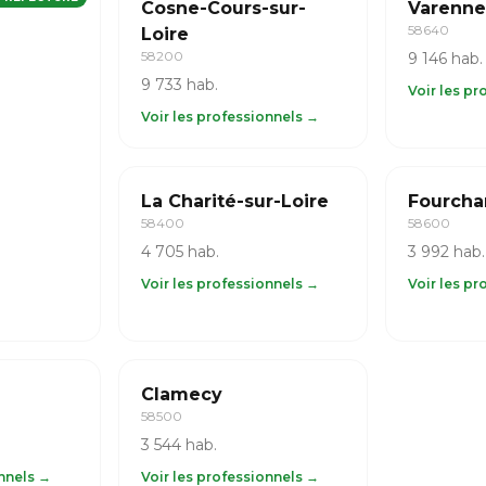
Cosne-Cours-sur-
Varenne
58640
Loire
58200
9 146 hab.
9 733 hab.
Voir les p
Voir les professionnels →
La Charité-sur-Loire
Fourcha
58400
58600
4 705 hab.
3 992 hab.
Voir les professionnels →
Voir les p
Clamecy
58500
3 544 hab.
onnels →
Voir les professionnels →