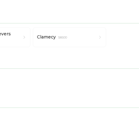
evers
Clamecy
58500