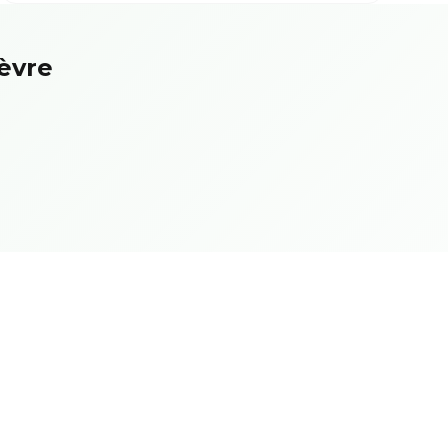
ièvre