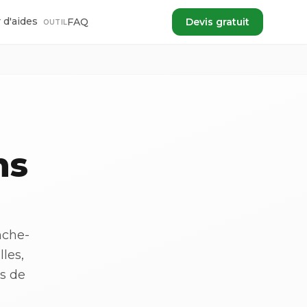
 d'aides
FAQ
Devis gratuit
OUTIL
ns
nche-
les,
ès de